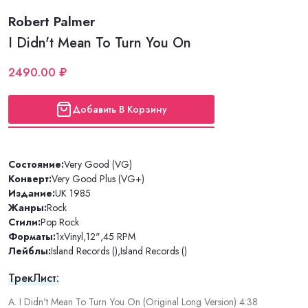
Robert Palmer
I Didn't Mean To Turn You On
2490.00 ₽
Добавить В Корзину
Состояние:
Very Good (VG)
Конверт:
Very Good Plus (VG+)
Издание:
UK 1985
Жанры:
Rock
Стили:
Pop Rock
Форматы:
1xVinyl
,
12"
,
45 RPM
Лейблы:
Island Records ()
,
Island Records ()
ТрекЛист:
A. I Didn't Mean To Turn You On (Original Long Version) 4:38