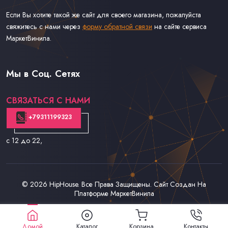
Если Вы хотите такой же сайт для своего магазина, пожалуйста
свяжитесь с нами через
форму обратной связи
на сайте сервиса
МаркетВинила.
Каталог Музыки на Виниле В Наличии
Доставка и Оплата
Мы в Соц. Сетях
Контакты
СВЯЗАТЬСЯ С НАМИ
+79311199323
с 12 до 22
,
© 2026
HipHouse
. Все Права Защищены. Сайт Создан На
Платформе
МаркетВинила
Домой
Каталог
Корзина
Контакты