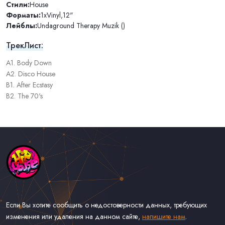
Стили:
House
Форматы:
1xVinyl
,
12"
Лейблы:
Undaground Therapy Muzik ()
ТрекЛист:
A1. Body Down
A2. Disco House
B1. After Ecstasy
B2. The 70's
Если Вы хотите сообщить о недостоверности данных, требующих
изменения или удаления на данном сайте,
напишите нам
.