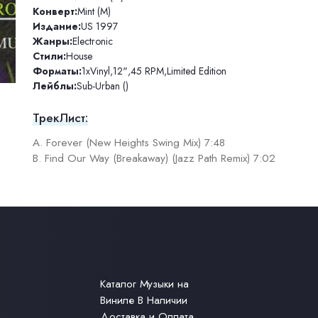
Конверт:
Mint (M)
Издание:
US 1997
Жанры:
Electronic
Стили:
House
Форматы:
1xVinyl
,
12"
,
45 RPM
,
Limited Edition
Лейблы:
Sub-Urban ()
ТрекЛист:
A. Forever (New Heights Swing Mix) 7:48
B. Find Our Way (Breakaway) (Jazz Path Remix) 7:02
Каталог Музыки на
Виниле В Наличии
Доставка и Оплата