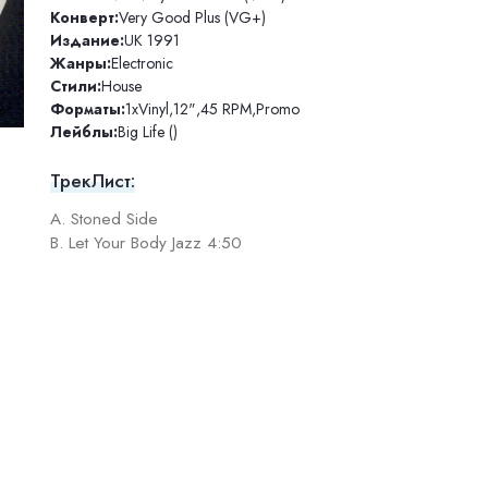
Конверт:
Very Good Plus (VG+)
Издание:
UK 1991
Жанры:
Electronic
Стили:
House
Форматы:
1xVinyl
,
12"
,
45 RPM
,
Promo
Лейблы:
Big Life ()
ТрекЛист:
A. Stoned Side
B. Let Your Body Jazz 4:50