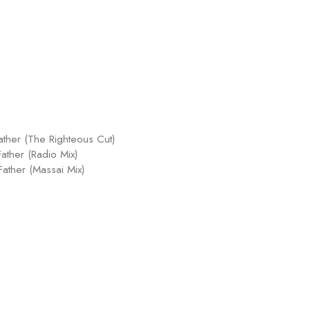
ather (The Righteous Cut)
ather (Radio Mix)
Father (Massai Mix)