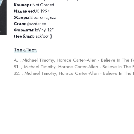
Конверт:
Not Graded
Издание:
UK 1994
Жанры:
Electronic
,
Jazz
Стили:
Jazzdance
Форматы:
1xVinyl
,
12"
Лейблы:
Blackfoot ()
ТрекЛист:
A. , Michael Timothy, Horace Carter-Allen - Believe In The F
B1. , Michael Timothy, Horace Carter-Allen - Believe In The F
B2. , Michael Timothy, Horace Carter-Allen - Believe In The 