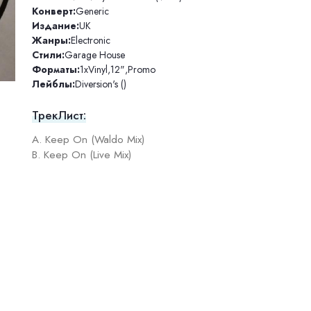
Конверт:
Generic
Издание:
UK
Жанры:
Electronic
Стили:
Garage House
Форматы:
1xVinyl
,
12"
,
Promo
Лейблы:
Diversion's ()
ТрекЛист:
A. Keep On (Waldo Mix)
B. Keep On (Live Mix)