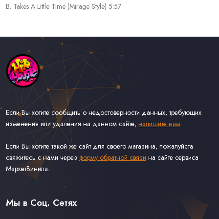
B. Takes A Little Time (Mirage Style) 5:57
Если Вы хотите сообщить о недостоверности данных, требующих
изменения или удаления на данном сайте,
напишите нам
.
Если Вы хотите такой же сайт для своего магазина, пожалуйста
свяжитесь с нами через
форму обратной связи
на сайте сервиса
МаркетВинила.
Каталог Музыки на Виниле В Наличии
Доставка и Оплата
Мы в Соц. Сетях
Контакты