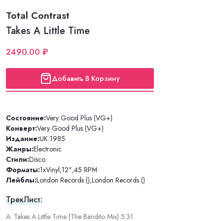
Total Contrast
Takes A Little Time
2490.00 ₽
Добавить В Корзину
Состояние:
Very Good Plus (VG+)
Конверт:
Very Good Plus (VG+)
Издание:
UK 1985
Жанры:
Electronic
Стили:
Disco
Форматы:
1xVinyl
,
12"
,
45 RPM
Лейблы:
London Records ()
,
London Records ()
ТрекЛист:
A. Takes A Little Time (The Bandito Mix) 5:31