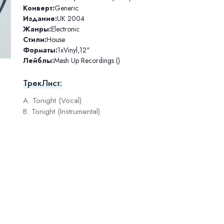
Конверт:
Generic
Издание:
UK 2004
Жанры:
Electronic
Стили:
House
Форматы:
1xVinyl
,
12"
Лейблы:
Mash Up Recordings ()
ТрекЛист:
A. Tonight (Vocal)
B. Tonight (Instrumental)