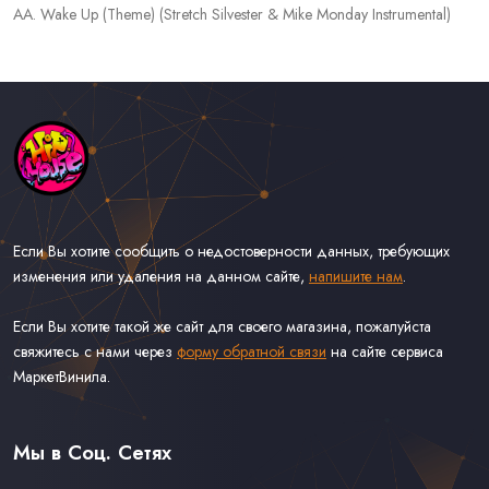
AA. Wake Up (Theme) (Stretch Silvester & Mike Monday Instrumental)
Если Вы хотите сообщить о недостоверности данных, требующих
изменения или удаления на данном сайте,
напишите нам
.
Если Вы хотите такой же сайт для своего магазина, пожалуйста
свяжитесь с нами через
форму обратной связи
на сайте сервиса
МаркетВинила.
Каталог Музыки на Виниле В Наличии
Доставка и Оплата
Мы в Соц. Сетях
Контакты