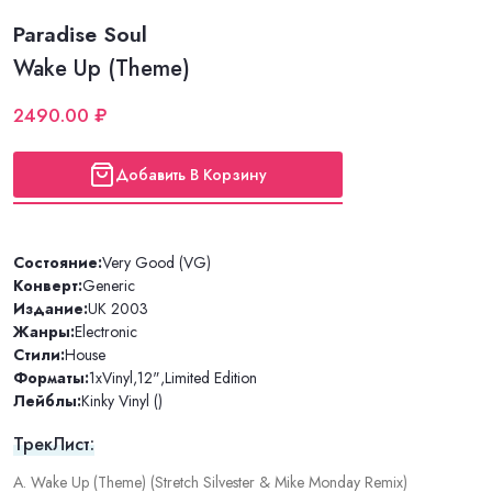
Paradise Soul
Wake Up (Theme)
2490.00 ₽
Добавить В Корзину
Состояние:
Very Good (VG)
Конверт:
Generic
Издание:
UK 2003
Жанры:
Electronic
Стили:
House
Форматы:
1xVinyl
,
12"
,
Limited Edition
Лейблы:
Kinky Vinyl ()
ТрекЛист:
A. Wake Up (Theme) (Stretch Silvester & Mike Monday Remix)