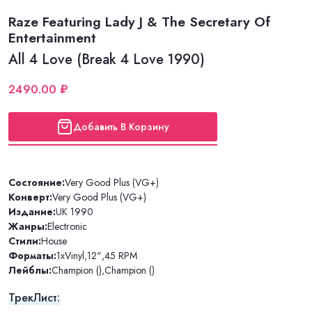
Raze Featuring Lady J & The Secretary Of
Entertainment
All 4 Love (Break 4 Love 1990)
2490.00 ₽
Добавить В Корзину
Состояние:
Very Good Plus (VG+)
Конверт:
Very Good Plus (VG+)
Издание:
UK 1990
Жанры:
Electronic
Стили:
House
Форматы:
1xVinyl
,
12"
,
45 RPM
Лейблы:
Champion ()
,
Champion ()
ТрекЛист: