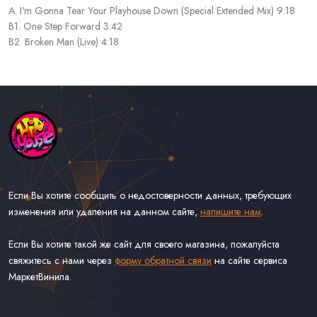
A. I'm Gonna Tear Your Playhouse Down (Special Extended Mix) 9:18
B1. One Step Forward 3:42
B2. Broken Man (Live) 4:18
Если Вы хотите сообщить о недостоверности данных, требующих
изменения или удаления на данном сайте,
напишите нам
.
Если Вы хотите такой же сайт для своего магазина, пожалуйста
свяжитесь с нами через
форму обратной связи
на сайте сервиса
МаркетВинила.
Каталог Музыки на Виниле В Наличии