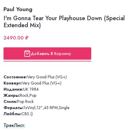
Paul Young
I'm Gonna Tear Your Playhouse Down (Special
Extended Mix)
2490.00 ₽
Добавить В Корзину
Состояние:
Very Good Plus (VG+)
Конверт:
Very Good Plus (VG+)
Издание:
UK 1984
Жанры:
Rock
,
Pop
Стили:
Pop Rock
Форматы:
1xVinyl
,
12"
,
45 RPM
,
Single
Лейблы:
CBS ()
ТрекЛист: