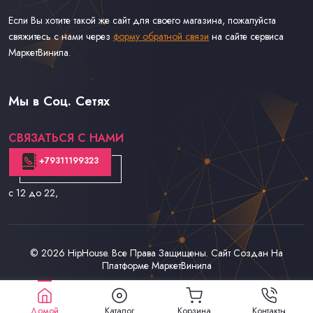
Если Вы хотите такой же сайт для своего магазина, пожалуйста
свяжитесь с нами через
форму обратной связи
на сайте сервиса
МаркетВинила.
Каталог Музыки на Виниле В Наличии
Доставка и Оплата
Мы в Соц. Сетях
Контакты
СВЯЗАТЬСЯ С НАМИ
+79311199323
с 12 до 22
,
© 2026
HipHouse
. Все Права Защищены. Сайт Создан На
Платформе
МаркетВинила
Домой
Каталог
Корзина
Контакты