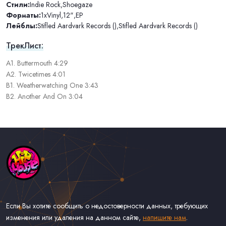
Стили:
Indie Rock
,
Shoegaze
Форматы:
1xVinyl
,
12"
,
EP
Лейблы:
Stifled Aardvark Records ()
,
Stifled Aardvark Records ()
ТрекЛист:
A1. Buttermouth 4:29
A2. Twicetimes 4:01
B1. Weatherwatching One 3:43
B2. Another And On 3:04
Если Вы хотите сообщить о недостоверности данных, требующих
изменения или удаления на данном сайте,
напишите нам
.