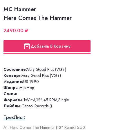
MC Hammer
Here Comes The Hammer
2490.00 ₽
Добавить В Корзину
Состояние:
Very Good Plus (VG+)
Конверт:
Very Good Plus (VG+)
Издание:
US 1990
Жанры:
Hip Hop
Стили:
Форматы:
1xVinyl
,
12"
,
45 RPM
,
Single
Лейблы:
Capitol Records ()
ТрекЛист:
A1. Here Comes The Hammer (12" Remix) 5:50