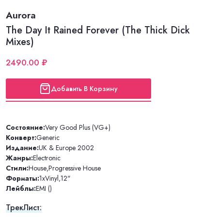
Aurora
The Day It Rained Forever (The Thick Dick
Mixes)
2490.00 ₽
Добавить В Корзину
Состояние:
Very Good Plus (VG+)
Конверт:
Generic
Издание:
UK & Europe 2002
Жанры:
Electronic
Стили:
House
,
Progressive House
Форматы:
1xVinyl
,
12"
Лейблы:
EMI ()
ТрекЛист: