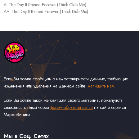
A. The Day It Rained Forever (Thick Club Mix)
AA. The Day It Rained Forever (Thick Dub Mix)
Если Вы хотите сообщить о недостоверности данных, требующих
изменения или удаления на данном сайте,
напишите нам
.
Если Вы хотите такой же сайт для своего магазина, пожалуйста
свяжитесь с нами через
форму обратной связи
на сайте сервиса
МаркетВинила.
Каталог Музыки на Виниле В Наличии
Доставка и Оплата
Мы в Соц. Сетях