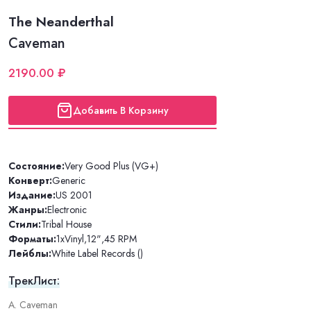
The Neanderthal
Caveman
2190.00 ₽
Добавить В Корзину
Состояние:
Very Good Plus (VG+)
Конверт:
Generic
Издание:
US 2001
Жанры:
Electronic
Стили:
Tribal House
Форматы:
1xVinyl
,
12"
,
45 RPM
Лейблы:
White Label Records ()
ТрекЛист:
A. Caveman