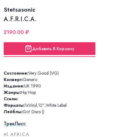
Stetsasonic
A.F.R.I.C.A.
2190.00 ₽
Добавить В Корзину
Состояние:
Very Good (VG)
Конверт:
Generic
Издание:
UK 1990
Жанры:
Hip Hop
Стили:
Форматы:
1xVinyl
,
12"
,
White Label
Лейблы:
Go! Discs ()
ТрекЛист:
A1. A.F.R.I.C.A.