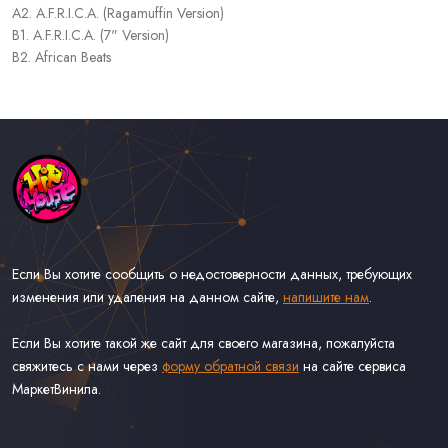
A2. A.F.R.I.C.A. (Ragamuffin Version)
B1. A.F.R.I.C.A. (7" Version)
B2. African Beats
Если Вы хотите сообщить о недостоверности данных, требующих
изменения или удаления на данном сайте,
напишите нам
.
Если Вы хотите такой же сайт для своего магазина, пожалуйста
свяжитесь с нами через
форму обратной связи
на сайте сервиса
МаркетВинила.
Каталог Музыки на Виниле В Наличии