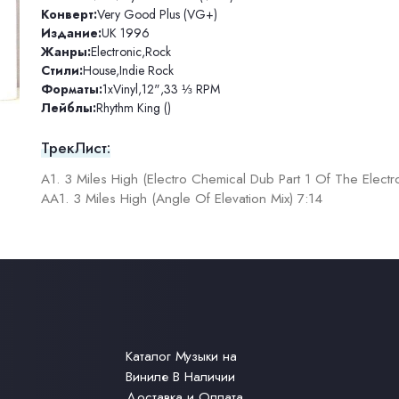
Конверт:
Very Good Plus (VG+)
Издание:
UK 1996
Жанры:
Electronic
,
Rock
Стили:
House
,
Indie Rock
Форматы:
1xVinyl
,
12"
,
33 ⅓ RPM
Лейблы:
Rhythm King ()
ТрекЛист:
A1. 3 Miles High (Electro Chemical Dub Part 1 Of The Elect
AA1. 3 Miles High (Angle Of Elevation Mix) 7:14
Каталог Музыки на
Виниле В Наличии
Доставка и Оплата