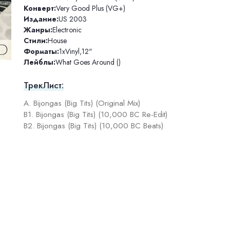
Конверт:
Very Good Plus (VG+)
Издание:
US 2003
Жанры:
Electronic
Стили:
House
Форматы:
1xVinyl
,
12"
Лейблы:
What Goes Around ()
ТрекЛист:
A. Bijongas (Big Tits) (Original Mix)
B1. Bijongas (Big Tits) (10,000 BC Re-Edit)
B2. Bijongas (Big Tits) (10,000 BC Beats)