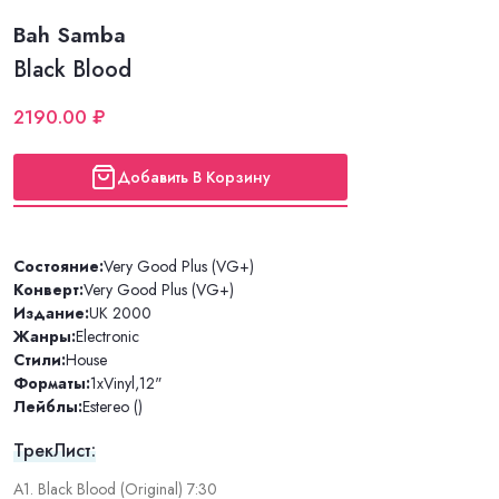
Bah Samba
Black Blood
2190.00 ₽
Добавить В Корзину
Состояние:
Very Good Plus (VG+)
Конверт:
Very Good Plus (VG+)
Издание:
UK 2000
Жанры:
Electronic
Стили:
House
Форматы:
1xVinyl
,
12"
Лейблы:
Estereo ()
ТрекЛист:
A1. Black Blood (Original) 7:30