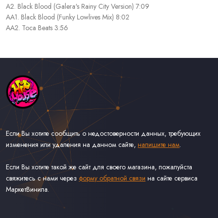
A2. Black Blood (Galera's Rainy City Version) 7:09
AA1. Black Blood (Funky Lowlives Mix) 8:02
AA2. Toca Beats 3:56
Если Вы хотите сообщить о недостоверности данных, требующих
изменения или удаления на данном сайте,
напишите нам
.
Если Вы хотите такой же сайт для своего магазина, пожалуйста
свяжитесь с нами через
форму обратной связи
на сайте сервиса
МаркетВинила.
Каталог Музыки на Виниле В Наличии