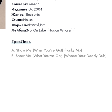
Конверт:
Generic
Издание:
UK 2004
Жанры:
Electronic
Стили:
House
Форматы:
1xVinyl
,
12"
Лейблы:
Not On Label (Hoxton Whores) ()
ТрекЛист:
A. Show Me (What You've Got) (Funky Mix)
B. Show Me (What You've Got) (Whose Your Daddy Dub)