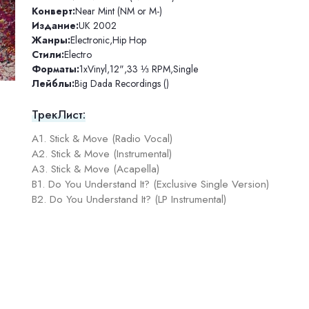
Конверт:
Near Mint (NM or M-)
Издание:
UK 2002
Жанры:
Electronic
,
Hip Hop
Стили:
Electro
Форматы:
1xVinyl
,
12"
,
33 ⅓ RPM
,
Single
Лейблы:
Big Dada Recordings ()
ТрекЛист:
A1. Stick & Move (Radio Vocal)
A2. Stick & Move (Instrumental)
A3. Stick & Move (Acapella)
B1. Do You Understand It? (Exclusive Single Version)
B2. Do You Understand It? (LP Instrumental)