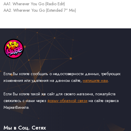
AA1. Wherever You Go (Radio Edit)
AA2. Wherever You Go (Extended 7" Mix)
Если Вы хотите сообщить о недостоверности данных, требующих
изменения или удаления на данном сайте,
напишите нам
.
Если Вы хотите такой же сайт для своего магазина, пожалуйста
свяжитесь с нами через
форму обратной связи
на сайте сервиса
МаркетВинила.
Каталог Музыки на Виниле В Наличии
Доставка и Оплата
Мы в Соц. Сетях