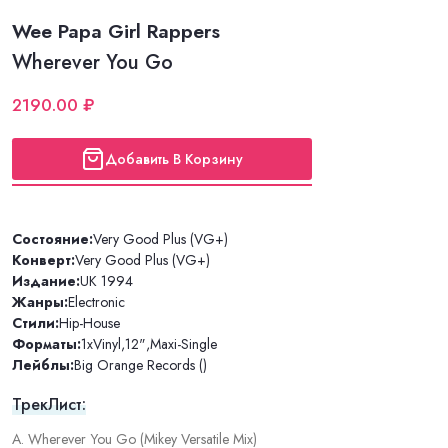
Wee Papa Girl Rappers
Wherever You Go
2190.00 ₽
Добавить В Корзину
Состояние:
Very Good Plus (VG+)
Конверт:
Very Good Plus (VG+)
Издание:
UK 1994
Жанры:
Electronic
Стили:
Hip-House
Форматы:
1xVinyl
,
12"
,
Maxi-Single
Лейблы:
Big Orange Records ()
ТрекЛист:
A. Wherever You Go (Mikey Versatile Mix)