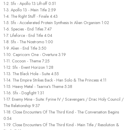
1-2. Sfx - Apollo 13 Lift-off 0:51
1-3. Apollo 13 - Main Title 2:59
1-4. The Right Stuff - Finale 4:43
1-5. Sfx - Accelerated Protein Synthesis In Alien Organism 1:02
1-6. Species - End Titles 7:47
1-7. Lifeforce - End Title 4:04
1-8. Sfx - The Nostromo 1:00
1-9. Alien - End Title 3:50
1-10. Capricorn One - Overture 3:19
1-11. Cocoon - Theme 7:25
1-12. Sfx - Event Horizon 1:28
1-13. The Black Hole - Suite 4:55
1-14. The Empire Strikes Back - Han Solo & The Princess 4:11
1-15. Heavy Metal - Taarna's Theme 5:38
1-16. Sfx - Dogfight 1:31
1-17. Enemy Mine - Suite: Fyrine IV / Scavengers / Drac Holy Council /
The Relationship 9:37
1-18. Close Encounters Of The Third Kind - The Conversation Begins
0:54
1-19. Close Encounters Of The Third Kind - Main Title / Resolution &