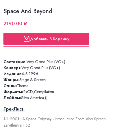
Space And Beyond
2190.00 ₽
Добавить В Корзину
Состояние:
Very Good Plus (VG+)
Конверт:
Very Good Plus (VG+)
Издание:
US 1996
Жанры:
Stage & Screen
Стили:
Theme
Форматы:
2xCD
,
Compilation
Лейблы:
Silva America ()
ТрекЛист:
1-1. 2001 : A Space Odyssey - Introduction From Also Sprach
Zarathustra 1:52