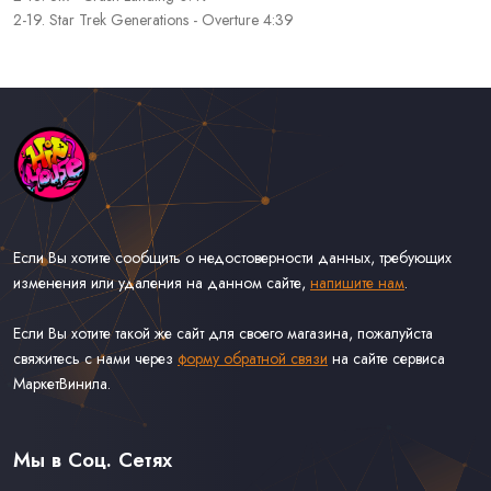
2-19. Star Trek Generations - Overture 4:39
Если Вы хотите сообщить о недостоверности данных, требующих
изменения или удаления на данном сайте,
напишите нам
.
Если Вы хотите такой же сайт для своего магазина, пожалуйста
свяжитесь с нами через
форму обратной связи
на сайте сервиса
МаркетВинила.
Каталог Музыки на Виниле В Наличии
Доставка и Оплата
Мы в Соц. Сетях
Контакты