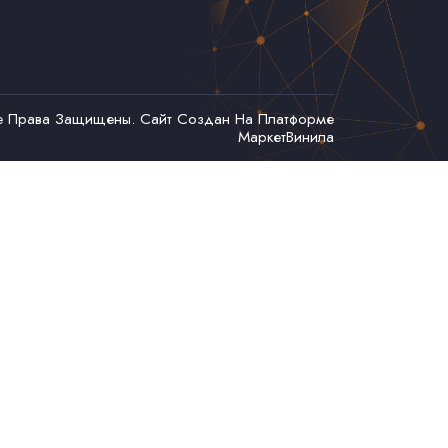
се Права Защищены. Сайт Создан На Платформе
МаркетВинила