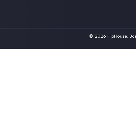
© 2026
HipHouse
. В