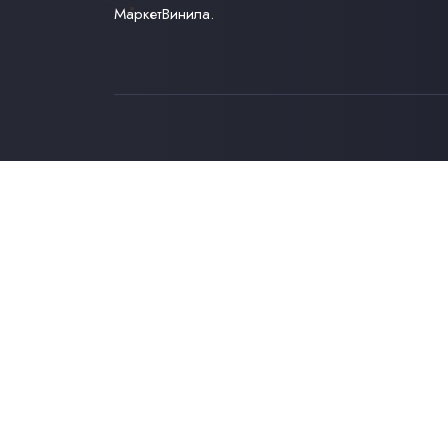
МаркетВинила.