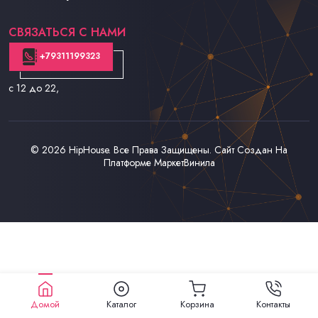
Контакты
СВЯЗАТЬСЯ С НАМИ
+79311199323
с 12 до 22
,
© 2026
HipHouse
. Все Права Защищены. Сайт Создан На
Платформе
МаркетВинила
Домой
Каталог
Корзина
Контакты