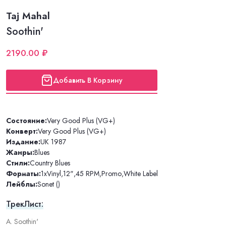
Taj Mahal
Soothin'
2190.00 ₽
Добавить В Корзину
Состояние:
Very Good Plus (VG+)
Конверт:
Very Good Plus (VG+)
Издание:
UK 1987
Жанры:
Blues
Стили:
Country Blues
Форматы:
1xVinyl
,
12"
,
45 RPM
,
Promo
,
White Label
Лейблы:
Sonet ()
ТрекЛист:
A. Soothin'