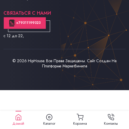
Контакты
СВЯЗАТЬСЯ С НАМИ
+79311199323
с 12 до 22
,
© 2026
HipHouse
. Все Права Защищены. Сайт Создан На
Платформе
МаркетВинила
Домой
Каталог
Корзина
Контакты