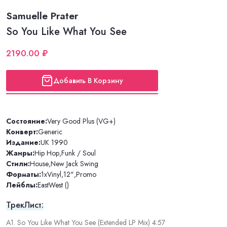
Samuelle Prater
So You Like What You See
2190.00 ₽
Добавить В Корзину
Состояние:
Very Good Plus (VG+)
Конверт:
Generic
Издание:
UK 1990
Жанры:
Hip Hop
,
Funk / Soul
Стили:
House
,
New Jack Swing
Форматы:
1xVinyl
,
12"
,
Promo
Лейблы:
EastWest ()
ТрекЛист:
A1. So You Like What You See (Extended LP Mix) 4:57