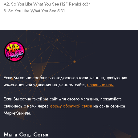
A2. So You Like What You See (12" Remix) 6:34
B. So You Like What You See 5:31
Если Вы хотите сообщить о недостоверности данных, требующих
изменения или удаления на данном сайте,
напишите нам
.
Если Вы хотите такой же сайт для своего магазина, пожалуйста
свяжитесь с нами через
форму обратной связи
на сайте сервиса
МаркетВинила.
Каталог Музыки на Виниле В Наличии
Доставка и Оплата
Мы в Соц. Сетях