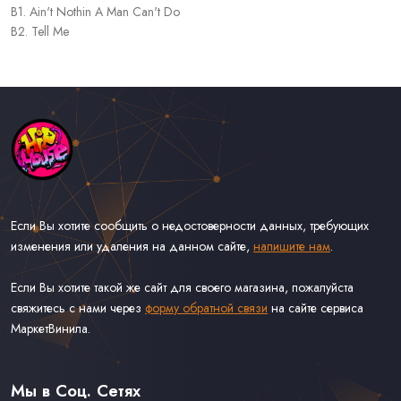
B1. Ain't Nothin A Man Can't Do
B2. Tell Me
Если Вы хотите сообщить о недостоверности данных, требующих
изменения или удаления на данном сайте,
напишите нам
.
Если Вы хотите такой же сайт для своего магазина, пожалуйста
свяжитесь с нами через
форму обратной связи
на сайте сервиса
МаркетВинила.
Каталог Музыки на Виниле В Наличии
Доставка и Оплата
Мы в Соц. Сетях