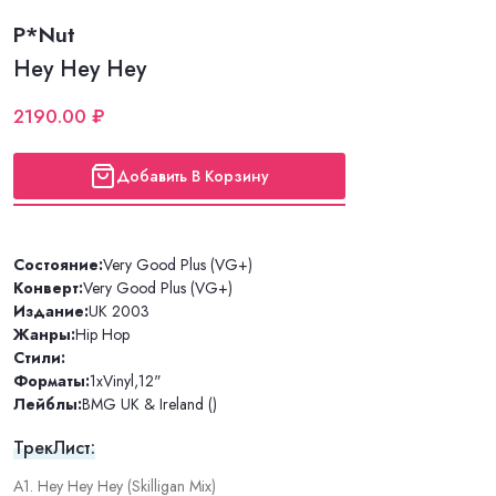
P*Nut
Hey Hey Hey
2190.00 ₽
Добавить В Корзину
Состояние:
Very Good Plus (VG+)
Конверт:
Very Good Plus (VG+)
Издание:
UK 2003
Жанры:
Hip Hop
Стили:
Форматы:
1xVinyl
,
12"
Лейблы:
BMG UK & Ireland ()
ТрекЛист:
A1. Hey Hey Hey (Skilligan Mix)