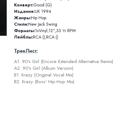
Конверт:
Good (G)
Издание:
UK 1994
Жанры:
Hip Hop
Стили:
New Jack Swing
Форматы:
1xVinyl
,
12"
,
33 ⅓ RPM
Лейблы:
RCA ()
,
RCA ()
ТрекЛист:
A1. 90's Girl (Encore Extended Alternative Remix)
A2. 90's Girl (Album Version)
B1. Krazy (Original Vocal Mix)
B2. Krazy (Boss' Hip-Hop Mix)