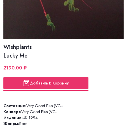
Wishplants
Lucky Me
2190.00 ₽
Добавить В Корзину
Состояние:
Very Good Plus (VG+)
Конверт:
Very Good Plus (VG+)
Издание:
UK 1994
Жанры:
Rock