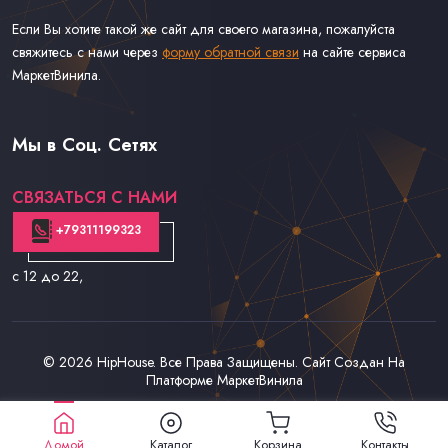
Если Вы хотите такой же сайт для своего магазина, пожалуйста
свяжитесь с нами через
форму обратной связи
на сайте сервиса
МаркетВинила.
Каталог Музыки на Виниле В Наличии
Доставка и Оплата
Мы в Соц. Сетях
Контакты
СВЯЗАТЬСЯ С НАМИ
+79311199323
с 12 до 22
,
© 2026
HipHouse
. Все Права Защищены. Сайт Создан На
Платформе
МаркетВинила
Домой
Каталог
Корзина
Контакты