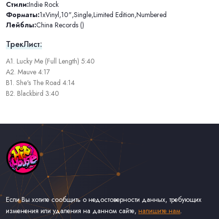
Стили:
Indie Rock
Форматы:
1xVinyl
,
10"
,
Single
,
Limited Edition
,
Numbered
Лейблы:
China Records ()
ТрекЛист:
A1. Lucky Me (Full Length) 5:40
A2. Mauve 4:17
B1. She's The Road 4:14
B2. Blackbird 3:40
Если Вы хотите сообщить о недостоверности данных, требующих
изменения или удаления на данном сайте,
напишите нам
.