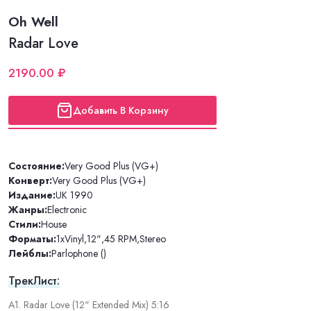
Oh Well
Radar Love
2190.00 ₽
Добавить В Корзину
Состояние:
Very Good Plus (VG+)
Конверт:
Very Good Plus (VG+)
Издание:
UK 1990
Жанры:
Electronic
Стили:
House
Форматы:
1xVinyl
,
12"
,
45 RPM
,
Stereo
Лейблы:
Parlophone ()
ТрекЛист:
A1. Radar Love (12" Extended Mix) 5:16