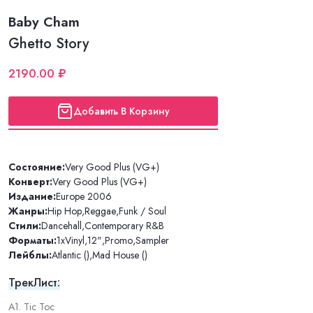
Baby Cham
Ghetto Story
2190.00 ₽
Добавить В Корзину
Состояние:
Very Good Plus (VG+)
Конверт:
Very Good Plus (VG+)
Издание:
Europe 2006
Жанры:
Hip Hop
,
Reggae
,
Funk / Soul
Стили:
Dancehall
,
Contemporary R&B
Форматы:
1xVinyl
,
12"
,
Promo
,
Sampler
Лейблы:
Atlantic ()
,
Mad House ()
ТрекЛист:
A1. Tic Toc