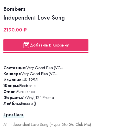
Bombers
Independent Love Song
2190.00 ₽
Добавить В Корзину
Состояние:
Very Good Plus (VG+)
Конверт:
Very Good Plus (VG+)
Издание:
UK 1995
Жанры:
Electronic
Стили:
Eurodance
Форматы:
1xVinyl
,
12"
,
Promo
Лейблы:
Encore ()
ТрекЛист:
A1. Independent Love Song (Hyper Go Go Club Mix)