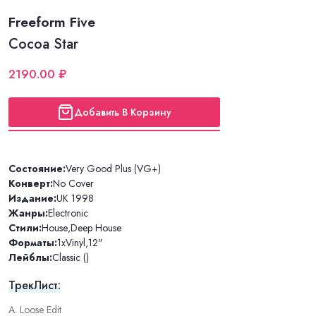
Freeform Five
Cocoa Star
2190.00 ₽
Добавить В Корзину
Состояние:
Very Good Plus (VG+)
Конверт:
No Cover
Издание:
UK 1998
Жанры:
Electronic
Стили:
House
,
Deep House
Форматы:
1xVinyl
,
12"
Лейблы:
Classic ()
ТрекЛист:
A. Loose Edit