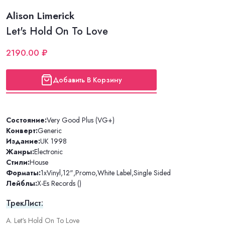
Alison Limerick
Let's Hold On To Love
2190.00 ₽
Добавить В Корзину
Состояние:
Very Good Plus (VG+)
Конверт:
Generic
Издание:
UK 1998
Жанры:
Electronic
Стили:
House
Форматы:
1xVinyl
,
12"
,
Promo
,
White Label
,
Single Sided
Лейблы:
X-Es Records ()
ТрекЛист:
A. Let's Hold On To Love