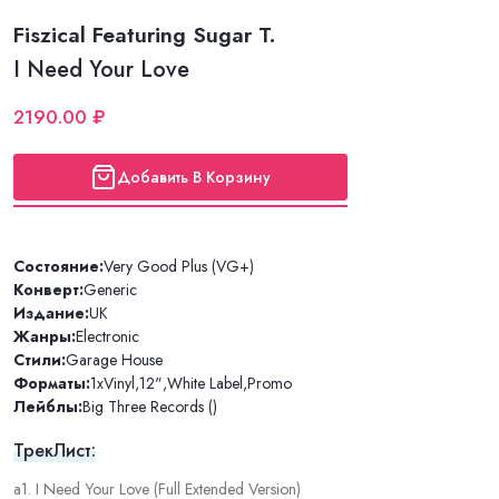
Fiszical Featuring Sugar T.
I Need Your Love
2190.00 ₽
Добавить В Корзину
Состояние:
Very Good Plus (VG+)
Конверт:
Generic
Издание:
UK
Жанры:
Electronic
Стили:
Garage House
Форматы:
1xVinyl
,
12"
,
White Label
,
Promo
Лейблы:
Big Three Records ()
ТрекЛист:
a1. I Need Your Love (Full Extended Version)