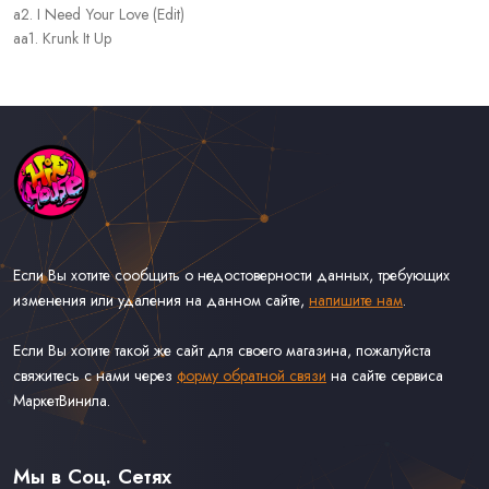
a2. I Need Your Love (Edit)
aa1. Krunk It Up
Если Вы хотите сообщить о недостоверности данных, требующих
изменения или удаления на данном сайте,
напишите нам
.
Если Вы хотите такой же сайт для своего магазина, пожалуйста
свяжитесь с нами через
форму обратной связи
на сайте сервиса
МаркетВинила.
Каталог Музыки на Виниле В Наличии
Доставка и Оплата
Мы в Соц. Сетях