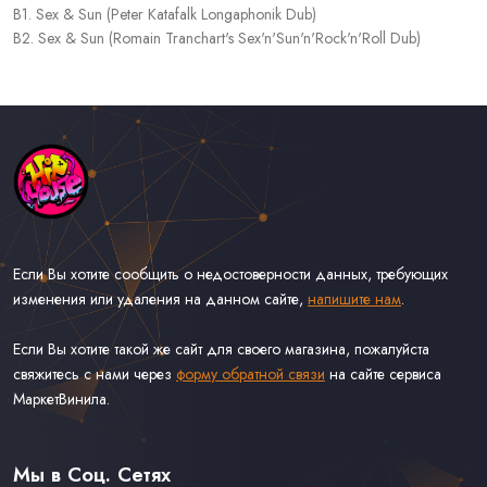
B1. Sex & Sun (Peter Katafalk Longaphonik Dub)
B2. Sex & Sun (Romain Tranchart's Sex'n'Sun'n'Rock'n'Roll Dub)
Если Вы хотите сообщить о недостоверности данных, требующих
изменения или удаления на данном сайте,
напишите нам
.
Если Вы хотите такой же сайт для своего магазина, пожалуйста
свяжитесь с нами через
форму обратной связи
на сайте сервиса
МаркетВинила.
Каталог Музыки на Виниле В Наличии
Доставка и Оплата
Мы в Соц. Сетях