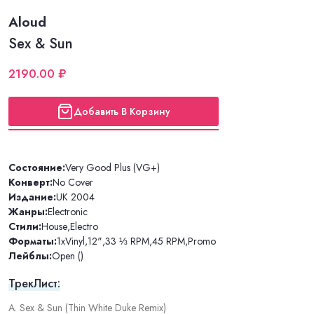
Aloud
Sex & Sun
2190.00 ₽
Добавить В Корзину
Состояние:
Very Good Plus (VG+)
Конверт:
No Cover
Издание:
UK 2004
Жанры:
Electronic
Стили:
House
,
Electro
Форматы:
1xVinyl
,
12"
,
33 ⅓ RPM
,
45 RPM
,
Promo
Лейблы:
Open ()
ТрекЛист:
A. Sex & Sun (Thin White Duke Remix)