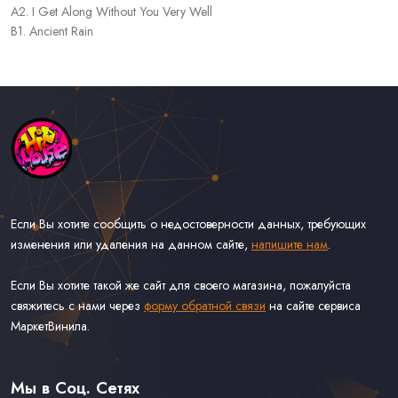
A2. I Get Along Without You Very Well
B1. Ancient Rain
Если Вы хотите сообщить о недостоверности данных, требующих
изменения или удаления на данном сайте,
напишите нам
.
Если Вы хотите такой же сайт для своего магазина, пожалуйста
свяжитесь с нами через
форму обратной связи
на сайте сервиса
МаркетВинила.
Каталог Музыки на Виниле В Наличии
Доставка и Оплата
Мы в Соц. Сетях