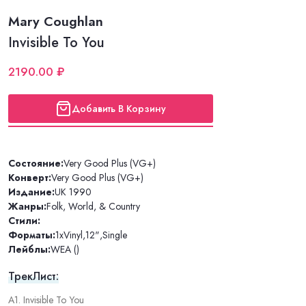
Mary Coughlan
Invisible To You
2190.00 ₽
Добавить В Корзину
Состояние:
Very Good Plus (VG+)
Конверт:
Very Good Plus (VG+)
Издание:
UK 1990
Жанры:
Folk, World, & Country
Стили:
Форматы:
1xVinyl
,
12"
,
Single
Лейблы:
WEA ()
ТрекЛист:
A1. Invisible To You