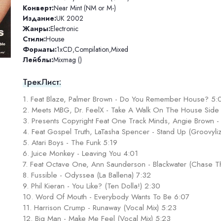
Конверт:
Near Mint (NM or M-)
Издание:
UK 2002
Жанры:
Electronic
Стили:
House
Форматы:
1xCD
,
Compilation
,
Mixed
Лейблы:
Mixmag ()
ТрекЛист:
1. Feat Blaze, Palmer Brown - Do You Remember House? 5:
2. Meets MBG, Dr. FeelX - Take A Walk On The House Side
3. Presents Copyright Feat One Track Minds, Angie Brown 
4. Feat Gospel Truth, LaTasha Spencer - Stand Up (Groovyliz
5. Atari Boys - The Funk 5:19
6. Juice Monkey - Leaving You 4:01
7. Feat Octave One, Ann Saunderson - Blackwater (Chase Th
8. Fussible - Odyssea (La Ballena) 7:32
9. Phil Kieran - You Like? (Ten Dolla!) 2:30
10. Word Of Mouth - Everybody Wants To Be 6:07
11. Harrison Crump - Runaway (Vocal Mix) 5:23
12. Big Man - Make Me Feel (Vocal Mix) 5:23