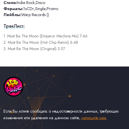
Стили:
Indie Rock
,
Disco
Форматы:
1xCDr
,
Single
,
Promo
Лейблы:
Warp Records ()
ТрекЛист:
1. Must Be The Moon (Emperor Machine Mix) 7:46
2. Must Be The Moon (Hot Chip Remix) 6:48
3. Must Be The Moon (Original) 5:57
Если Вы хотите сообщить о недостоверности данных, требующих
изменения или удаления на данном сайте,
напишите нам
.