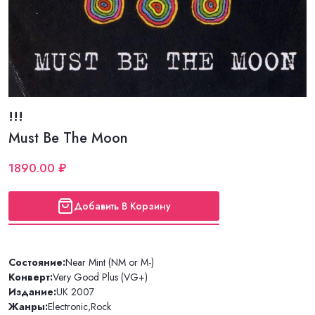
!!!
Must Be The Moon
1890.00 ₽
Добавить В Корзину
Состояние:
Near Mint (NM or M-)
Конверт:
Very Good Plus (VG+)
Издание:
UK 2007
Жанры:
Electronic
,
Rock