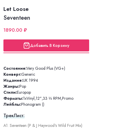
Let Loose
Seventeen
1890.00 ₽
Добавить В Корзину
Состояние:
Very Good Plus (VG+)
Конверт:
Generic
Издание:
UK 1994
Жанры:
Pop
Стили:
Europop
Форматы:
1xVinyl
,
12"
,
33 ⅓ RPM
,
Promo
Лейблы:
Phonogram ()
ТрекЛист:
A1. Seventeen (P & J Haywood's Wild Fruit Mix)