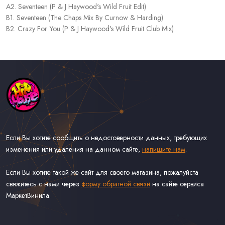
A2. Seventeen (P & J Haywood's Wild Fruit Edit)
B1. Seventeen (The Chaps Mix By Curnow & Harding)
B2. Crazy For You (P & J Haywood's Wild Fruit Club Mix)
Если Вы хотите сообщить о недостоверности данных, требующих
изменения или удаления на данном сайте,
напишите нам
.
Если Вы хотите такой же сайт для своего магазина, пожалуйста
свяжитесь с нами через
форму обратной связи
на сайте сервиса
МаркетВинила.
Каталог Музыки на Виниле В Наличии