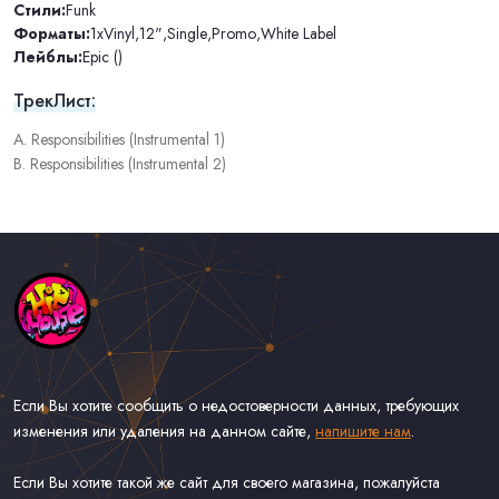
Стили:
Funk
Форматы:
1xVinyl
,
12"
,
Single
,
Promo
,
White Label
Лейблы:
Epic ()
ТрекЛист:
A. Responsibilities (Instrumental 1)
B. Responsibilities (Instrumental 2)
Если Вы хотите сообщить о недостоверности данных, требующих
изменения или удаления на данном сайте,
напишите нам
.
Если Вы хотите такой же сайт для своего магазина, пожалуйста