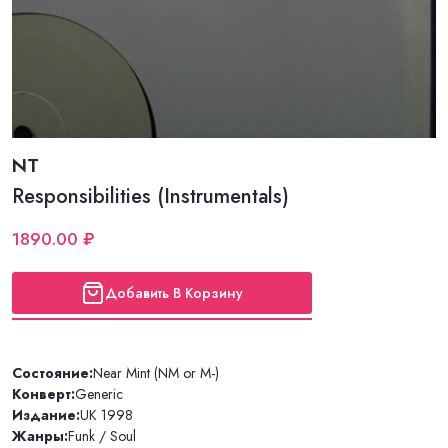
NT
Responsibilities (Instrumentals)
1890.00 ₽
Добавить В Корзину
Состояние:
Near Mint (NM or M-)
Конверт:
Generic
Издание:
UK 1998
Жанры:
Funk / Soul