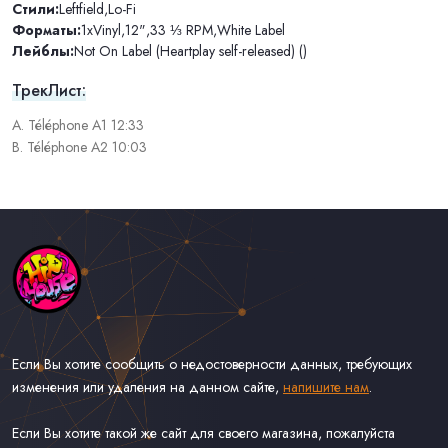
Стили:
Leftfield
,
Lo-Fi
Форматы:
1xVinyl
,
12"
,
33 ⅓ RPM
,
White Label
Лейблы:
Not On Label (Heartplay self-released) ()
ТрекЛист:
A. Téléphone A1 12:33
B. Téléphone A2 10:03
Если Вы хотите сообщить о недостоверности данных, требующих
изменения или удаления на данном сайте,
напишите нам
.
Если Вы хотите такой же сайт для своего магазина, пожалуйста