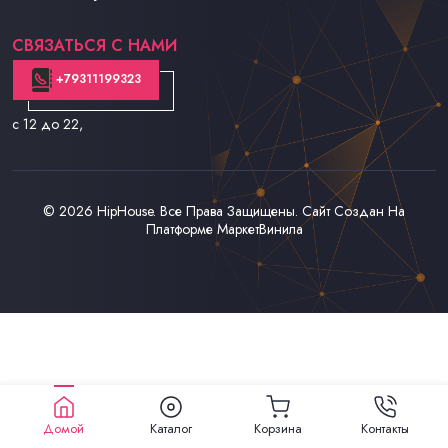
Контакты
СВЯЗАТЬСЯ С НАМИ
+79311199323
с 12 до 22
,
© 2026
HipHouse
. Все Права Защищены. Сайт Создан На
Платформе
МаркетВинила
Домой
Каталог
Корзина
Контакты