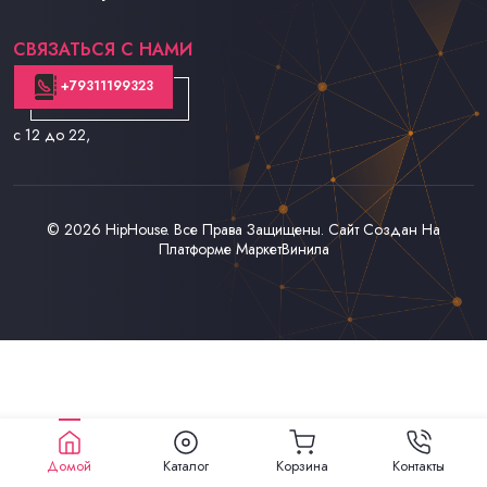
Контакты
СВЯЗАТЬСЯ С НАМИ
+79311199323
с 12 до 22
,
© 2026
HipHouse
. Все Права Защищены. Сайт Создан На
Платформе
МаркетВинила
Домой
Каталог
Корзина
Контакты