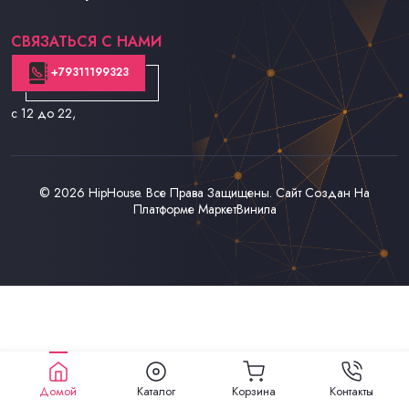
Контакты
СВЯЗАТЬСЯ С НАМИ
+79311199323
с 12 до 22
,
© 2026
HipHouse
. Все Права Защищены. Сайт Создан На
Платформе
МаркетВинила
Домой
Каталог
Корзина
Контакты