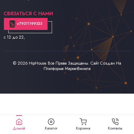
Контакты
СВЯЗАТЬСЯ С НАМИ
+79311199323
с 12 до 22
,
© 2026
HipHouse
. Все Права Защищены. Сайт Создан На
Платформе
МаркетВинила
Домой
Каталог
Корзина
Контакты