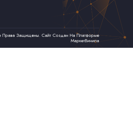
се Права Защищены. Сайт Создан На Платформе
МаркетВинила