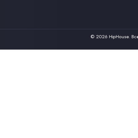
© 2026
HipHouse
. В