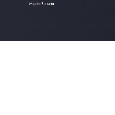
МаркетВинила.