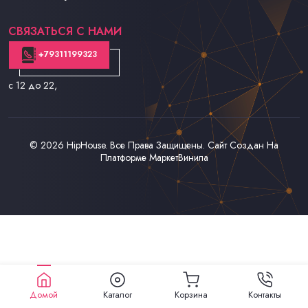
Контакты
СВЯЗАТЬСЯ С НАМИ
+79311199323
с 12 до 22
,
© 2026
HipHouse
. Все Права Защищены. Сайт Создан На
Платформе
МаркетВинила
Домой
Каталог
Корзина
Контакты